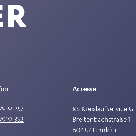
ER
fon
Adresse
7919-257
KS KreislaufService 
7919-352
Breitenbachstraße 1
60487 Frankfurt