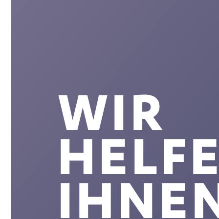
WIR
HELF
IHNE