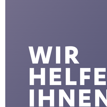
WIR
HELF
IHNE