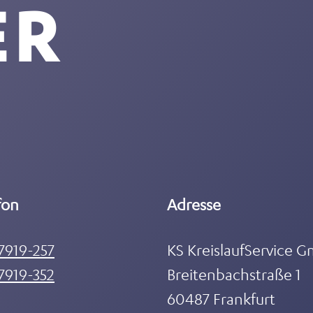
ER
fon
Adresse
7919-257
KS KreislaufService 
7919-352
Breitenbachstraße 1
60487 Frankfurt